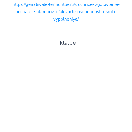
https://genatsvale-lermontov.ru/srochnoe-izgotovlenie-
pechatej-shtampov-i-faksimile-osobennosti-i-sroki-
vypolneniya/
Tkla.be